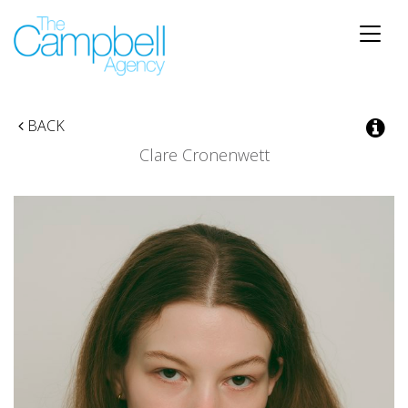
Toggle
naviga
BACK
Clare Cronenwett